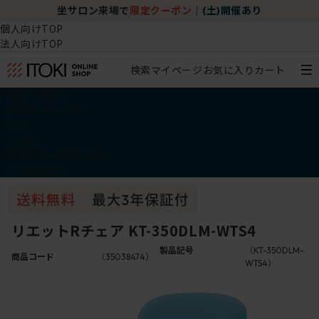
坐サロン来場で
限定クーポン
｜
(土)開催あり
個人向けTOP
法人向けTOP
検索
マイページ
お気に入り
カート
椅子・チェア
デスク・テーブル
収納
その他
学習・キッズアイテム
アウトレット
リエットRチェア KT-350DLM-WTS4
製品記号
（KT-350DLM-
商品コード
（35038474）
WTS4）