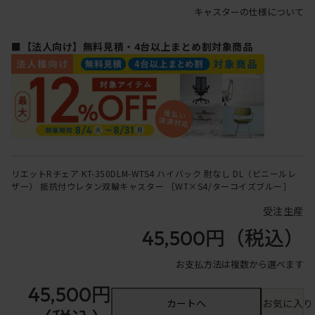
キャスターの仕様について
■【法人向け】無料見積・4台以上まとめ割対象商品
リエットRチェア KT-350DLM-WTS4 ハイバック 肘なし DL（ビニールレ
ザー） 抵抗付ウレタン双輪キャスター ［WT×S4/ターコイズブルー］
受注生産
45,500円
（税込）
お支払方法は複数から選べます
45,500円
カートへ
お気に入り