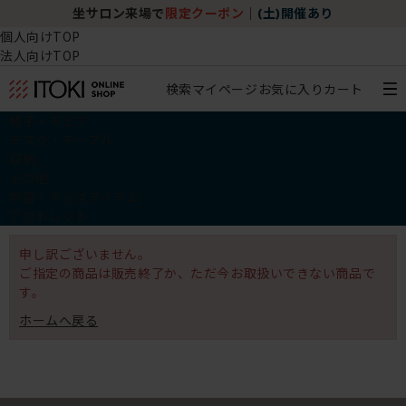
坐サロン来場で
限定クーポン
｜
(土)開催あり
個人向けTOP
法人向けTOP
検索
マイページ
お気に入り
カート
椅子・チェア
デスク・テーブル
収納
その他
学習・キッズアイテム
アウトレット
申し訳ございません。
ご指定の商品は販売終了か、ただ今お取扱いできない商品で
す。
ホームへ戻る