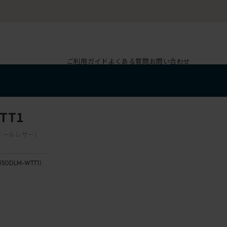
ご利用ガイド
よくある質問
お問い合わせ
TT1
（ビニールレザー）
350DLM-WTT1）