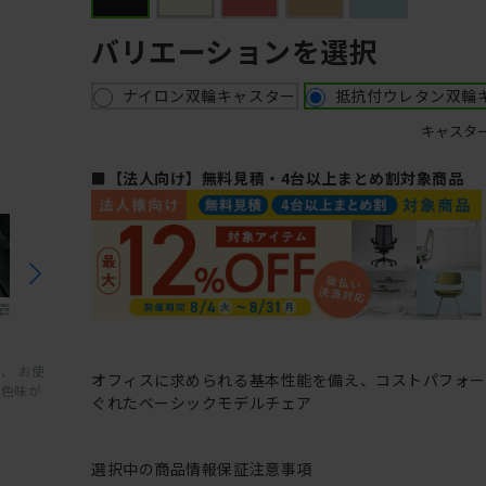
バリエーションを選択
ナイロン双輪キャスター
抵抗付ウレタン双輪
キャスタ
■【法人向け】無料見積・4台以上まとめ割対象商品
、 お使
オフィスに求められる基本性能を備え、コストパフォ
と色味が
ぐれたベーシックモデルチェア
選択中の商品情報
保証
注意事項