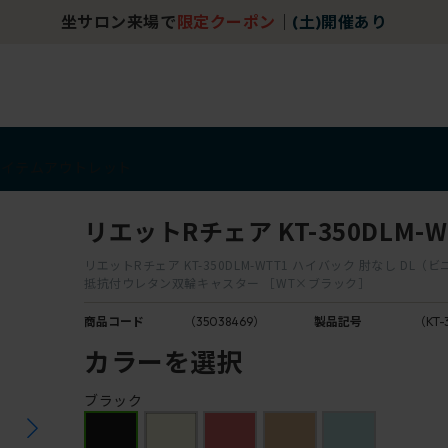
坐サロン来場で
限定クーポン
｜
(土)開催あり
アイテム
アウトレット
リエットRチェア KT-350DLM-W
リエットRチェア KT-350DLM-WTT1 ハイバック 肘なし DL
抵抗付ウレタン双輪キャスター ［WT×ブラック］
商品コード
（35038469）
製品記号
（KT-
カラーを選択
ブラック