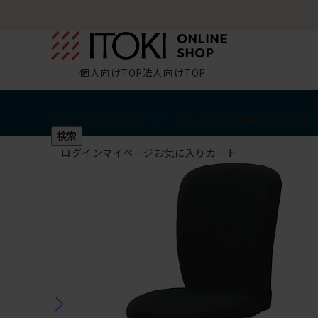
個人向けTOP
法人向けTOP
椅子・チェア
デスク・テーブル
収納
その他
学習・キッズ
検索
ログイン
マイページ
お気に入り
カート