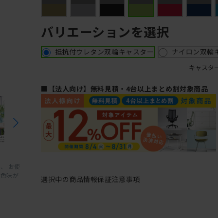
バリエーションを選択
抵抗付ウレタン双輪キャスター
ナイロン双輪
キャスタ
■【法人向け】無料見積・4台以上まとめ割対象商品
、 お使
と色味が
選択中の商品情報
保証
注意事項