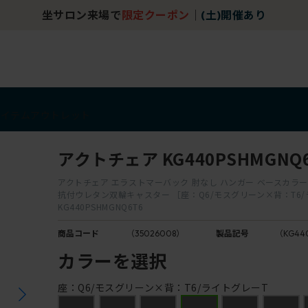
坐サロン来場で
限定クーポン
｜
(土)開催あり
アイテム
アウトレット
アクトチェア KG440PSHMGNQ
アクトチェア エラストマーバック 肘なし ハンガー ベースカラー：
抗付ウレタン双輪キャスター ［座：Q6/モスグリーン×背：T6
KG440PSHMGNQ6T6
商品コード
（35026008）
製品記号
（KG44
カラーを選択
座：Q6/モスグリーン×背：T6/ライトグレーT