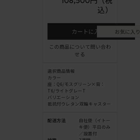
108,500円
（税
込）
カートに入れる
お気に入
この商品について問い合わ
せる
選択商品情報
カラー
座：Q6/モスグリーン×背：
T6/ライトグレーT
バリエーション
抵抗付ウレタン双輪キャスター
配送方法
自社便（イトー
キ便）平日のみ
／設置付