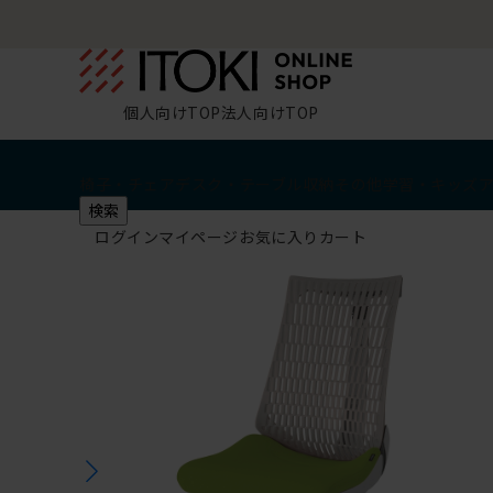
個人向けTOP
法人向けTOP
椅子・チェア
デスク・テーブル
収納
その他
学習・キッズ
検索
ログイン
マイページ
お気に入り
カート