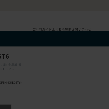
ご利用ガイド
よくある質問
お問い合わせ
6T6
GN 樹脂脚 抵
/ライトグレーT］
0PSHMGNQ6T6）