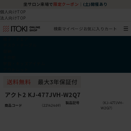
坐サロン来場で
限定クーポン
｜
(土)開催あり
個人向けTOP
法人向けTOP
検索
マイページ
お気に入り
カート
椅子・チェア
デスク・テーブル
収納
その他
学習・キッズアイテム
アウトレット
アクト2 KJ-477JVH-W2Q7
製品記号
（KJ-477JVH-
商品コード
（22142469）
W2Q7）