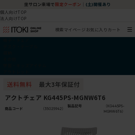
坐サロン来場で
限定クーポン
｜
(土)開催あり
個人向けTOP
法人向けTOP
検索
マイページ
お気に入り
カート
椅子・チェア
デスク・テーブル
収納
その他
学習・キッズアイテム
アウトレット
アクトチェア KG445PS-MGNW6T6
製品記号
（KG445PS-
商品コード
（35025942）
MGNW6T6）