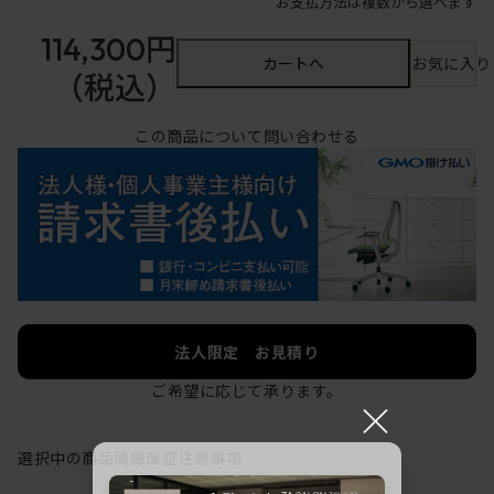
お支払方法は複数から選べます
114,300円
カートへ
お気に入り
（税込）
この商品について問い合わせる
法人限定 お見積り
ご希望に応じて承ります。
×
選択中の商品情報
保証
注意事項