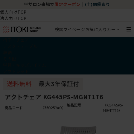
り
チェア体験ショールーム｜ZA SALON TOKYO
個人向けTOP
法人向けTOP
検索
マイページ
お気に入り
カート
椅子・チェア
デスク・テーブル
収納
その他
学習・キッズアイテム
アウトレット
アクトチェア KG445PS-MGNT1T6
製品記号
（KG445PS-
商品コード
（35025940）
MGNT1T6）