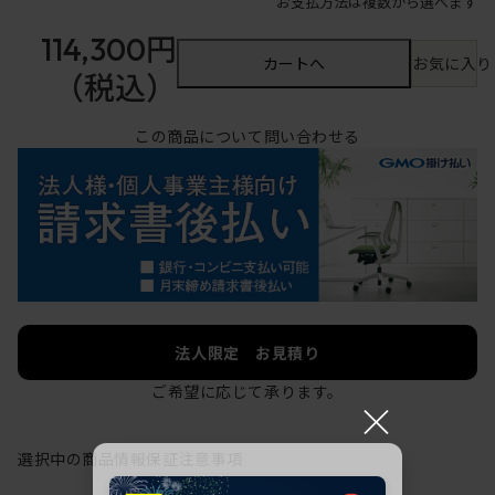
お支払方法は複数から選べます
114,300円
カートへ
お気に入り
（税込）
この商品について問い合わせる
法人限定 お見積り
ご希望に応じて承ります。
×
選択中の商品情報
保証
注意事項