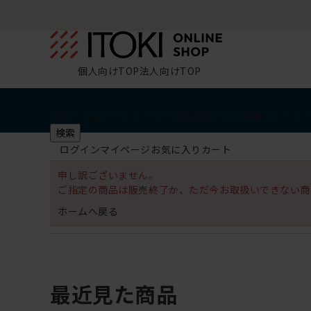
個人向けTOP
法人向けTOP
椅子・チェア
デスク・テーブル
収納
その他
学習・キッズ
検索
ログイン
マイページ
お気に入り
カート
申し訳ございません。
ご指定の商品は販売終了か、ただ今お取扱いできない商
ホームへ戻る
最近見た商品