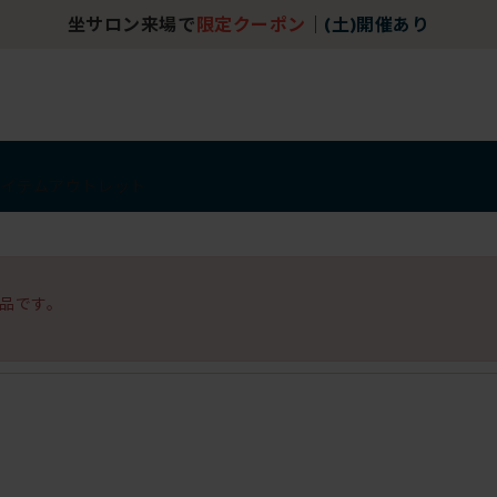
坐サロン来場で
限定クーポン
｜
(土)開催あり
アイテム
アウトレット
品です。