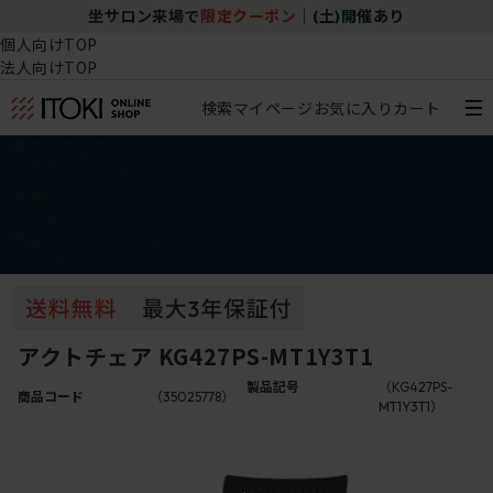
坐サロン来場で
限定クーポン
｜
(土)開催あり
個人向けTOP
法人向けTOP
検索
マイページ
お気に入り
カート
椅子・チェア
デスク・テーブル
収納
その他
学習・キッズアイテム
アウトレット
アクトチェア KG427PS-MT1Y3T1
製品記号
（KG427PS-
商品コード
（35025778）
MT1Y3T1）