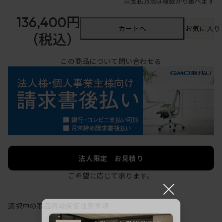
お支払方法は複数から選べます
136,400円
カートへ
お気に入り
（税込）
この商品について問い合わせる
法人限定 お見積り
ご希望に応じて承ります。
×
選択中の商品情報
保証
注意事項