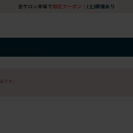
坐サロン来場で
限定クーポン
｜
(土)開催あり
アイテム
アウトレット
品です。