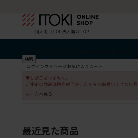
個人向けTOP
法人向けTOP
椅子・チェア
デスク・テーブル
収納
その他
学習・キッズ
検索
ログイン
マイページ
お気に入り
カート
申し訳ございません。
ご指定の商品は販売終了か、ただ今お取扱いできない商
ホームへ戻る
最近見た商品