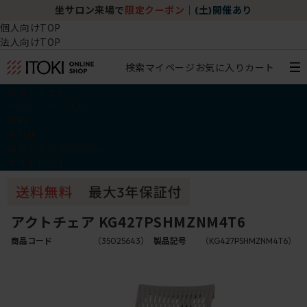
坐サロン来場で
限定クーポン
｜
(土)開催あり
個人向けTOP
法人向けTOP
検索
マイページ
お気に入り
カート
椅子・チェア
デスク・テーブル
収納
その他
学習・キッズアイテム
アウトレット
アクトチェア KG427PSHMZNM4T6
商品コード
（35025643）
製品記号
（KG427PSHMZNM4T6）