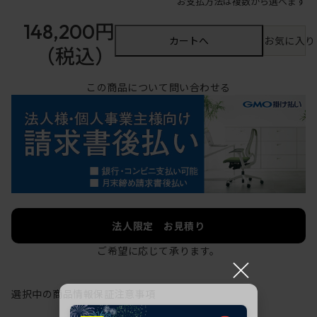
お支払方法は複数から選べます
148,200円
カートへ
お気に入り
（税込）
この商品について問い合わせる
法人限定 お見積り
ご希望に応じて承ります。
×
選択中の商品情報
保証
注意事項