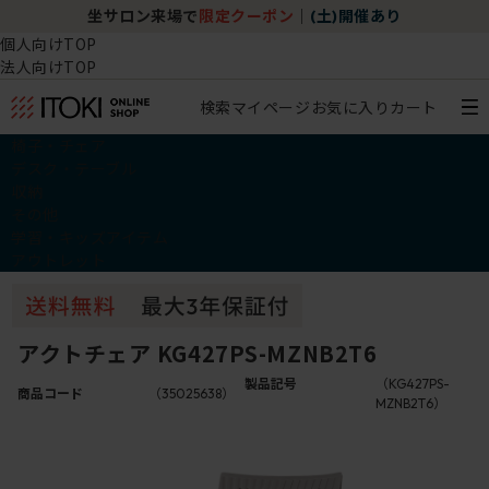
坐サロン来場で
限定クーポン
｜
(土)開催あり
個人向けTOP
法人向けTOP
検索
マイページ
お気に入り
カート
椅子・チェア
デスク・テーブル
収納
その他
学習・キッズアイテム
アウトレット
アクトチェア KG427PS-MZNB2T6
製品記号
（KG427PS-
商品コード
（35025638）
MZNB2T6）