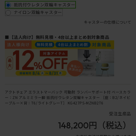
抵抗付ウレタン双輪キャスター
ナイロン双輪キャスター
キャスターの仕様について
■【法人向け】無料見積・4台以上まとめ割対象商品
アクトチェア エラストマーバック 可動肘 ランバーサポート付 ベースカラ
ー：ZN アルミミラー脚 抵抗付ウレタン双輪キャスター ［座：B2/ネイビ
ーブルー×背：T6/ライトグレーT］ KG427PS-MZNB2T6
受注生産品
148,200円
（税込）