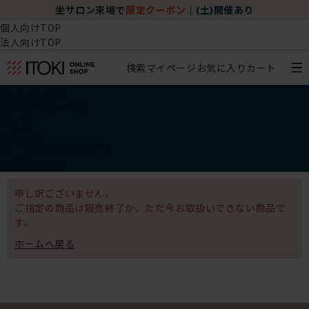
坐サロン来場で
限定クーポン
｜
(土)開催あり
個人向けTOP
法人向けTOP
検索
マイページ
お気に入り
カート
椅子・チェア
デスク・テーブル
収納
その他
学習・キッズアイテム
アウトレット
申し訳ございません。
ご指定の商品は販売終了か、ただ今お取扱いできない商品で
す。
ホームへ戻る