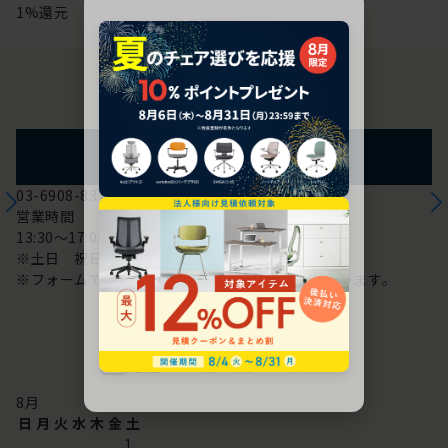
1%還元
お問い合わせ
フォームからのお問い合わせ
03-6908-8370
営業時間
13:30～17:00
※土日 祝日は休み
※フォームでのお問い合わせは24時間対応しております。
配送・お問い合わせ営業日
8
月
日
月
火
水
木
金
土
1