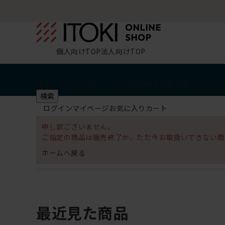
個人向けTOP
法人向けTOP
椅子・チェア
デスク・テーブル
収納
その他
学習・キッズ
検索
ログイン
マイページ
お気に入り
カート
申し訳ございません。
ご指定の商品は販売終了か、ただ今お取扱いできない商
ホームへ戻る
最近見た商品