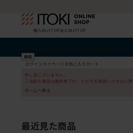
個人向けTOP
法人向けTOP
椅子・チェア
デスク・テーブル
収納
その他
学習・キッズ
検索
ログイン
マイページ
お気に入り
カート
申し訳ございません。
ご指定の商品は販売終了か、ただ今お取扱いできない商
ホームへ戻る
最近見た商品