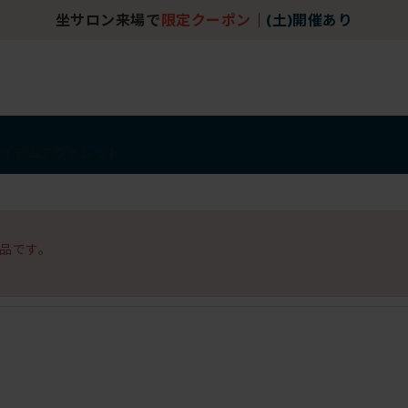
坐サロン来場で
限定クーポン
｜
(土)開催あり
アイテム
アウトレット
品です。