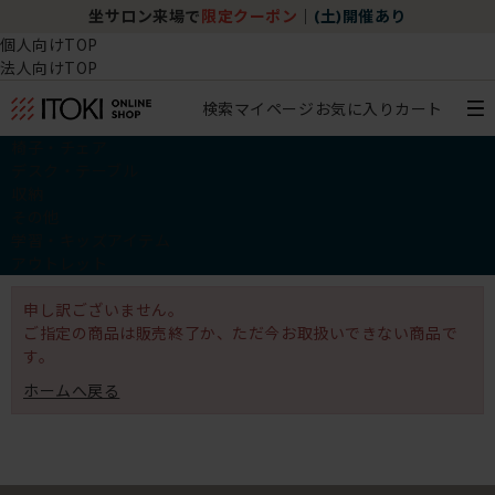
坐サロン来場で
限定クーポン
｜
(土)開催あり
個人向けTOP
法人向けTOP
検索
マイページ
お気に入り
カート
椅子・チェア
デスク・テーブル
収納
その他
学習・キッズアイテム
アウトレット
申し訳ございません。
ご指定の商品は販売終了か、ただ今お取扱いできない商品で
す。
ホームへ戻る