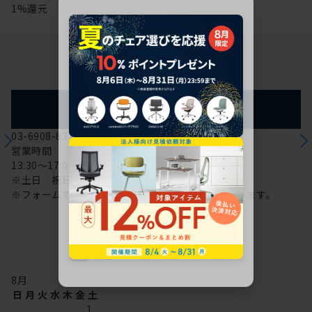
1%還元
お問い合わせ
フォームからのお問い合わせ
03-6908-8370
営業時間
13:30～17:00
※土日 祝日は休み
※フォームでのお問い合わせは24時間対応しております。
配送・お問い合わせ営業日
8
月
日
月
火
水
木
金
土
1