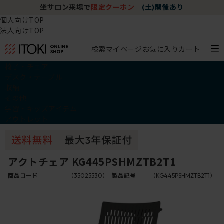
坐サロン来場で
限定クーポン
｜
(土)開催あり
個人向けTOP
法人向けTOP
検索
マイページ
お気に入り
カート
椅子・チェア
デスク・テーブル
収納
その他
学習・キッズアイテム
アウトレット
アクトチェア KG445PSHMZTB2T1
商品コード
（35025530）
製品記号
（KG445PSHMZTB2T1）