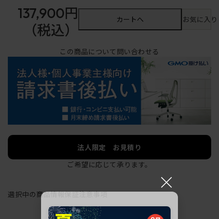
137,900円
カートへ
お気に入り
（税込）
この商品について問い合わせる
法人限定 お見積り
ご希望に応じて承ります。
×
選択中の商品情報
保証
注意事項