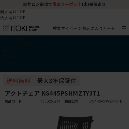
坐サロン来場で
限定クーポン
｜
(土)開催あり
個人向けTOP
法人向けTOP
検索
マイページ
お気に入り
カート
椅子・チェア
デスク・テーブル
収納
その他
学習・キッズアイテム
アウトレット
アクトチェア KG445PSHMZTY3T1
商品コード
（35025526）
製品記号
（KG445PSHMZTY3T1）