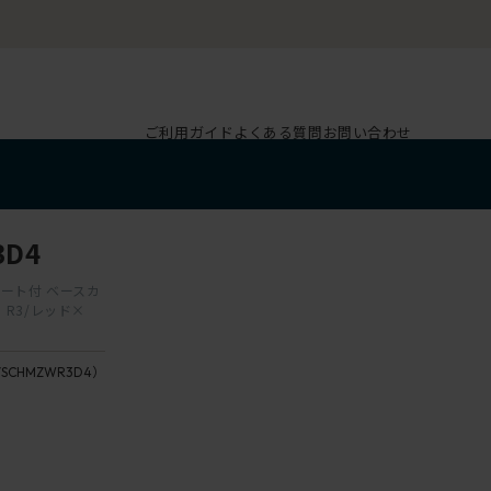
ご利用ガイド
よくある質問
お問い合わせ
3D4
ポート付 ベースカ
R3/レッド×
7SCHMZWR3D4）