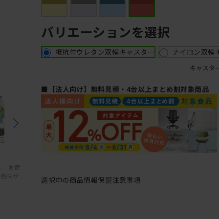
バリエーションを選択
抵抗付ウレタン双輪キャスター
ナイロン双輪
キャスタ
■【法人向け】無料見積・4台以上まとめ割対象商品
、 お使
と色味が
選択中の商品情報
保証
注意事項