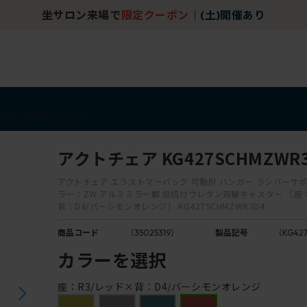
坐サロン来場で
限定クーポン
｜
(土)開催あり
アイテム
アウトレット
アクトチェア KG427SCHMZWR
アクトチェア エラストマーバック 可動肘 ハンガー ランバーサ
ラー：ZW アルミミラー脚 抵抗付ウレタン双輪キャスター ［座：
背：D4/バーシモンオレンジ］ KG427SCHMZWR3D4
商品コード
（35025319）
製品記号
（KG42
カラーを選択
座：R3/レッド×背：D4/バーシモンオレンジ