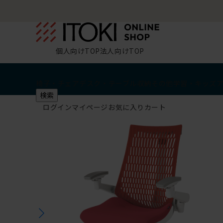
個人向けTOP
法人向けTOP
椅子・チェア
デスク・テーブル
収納
その他
学習・キッズ
検索
ログイン
マイページ
お気に入り
カート