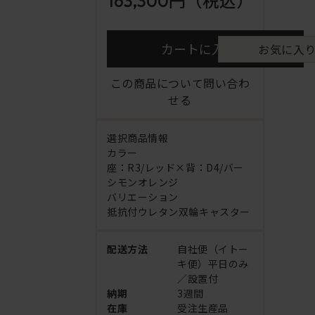
163,300円
（税込）
カートに入れる
お気に入
この商品について問い合わ
せる
選択商品情報
カラー
座：R3/レッド×背：D4/バー
シモンオレンジ
バリエーション
抵抗付ウレタン双輪キャスター
配送方法
自社便（イトー
キ便）平日のみ
／設置付
納期
3週間
在庫
受注生産品