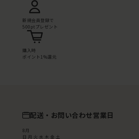
新規会員登録で
500ptプレゼント
購入時
ポイント1%還元
配送・お問い合わせ営業日
8
月
日
月
火
水
木
金
土