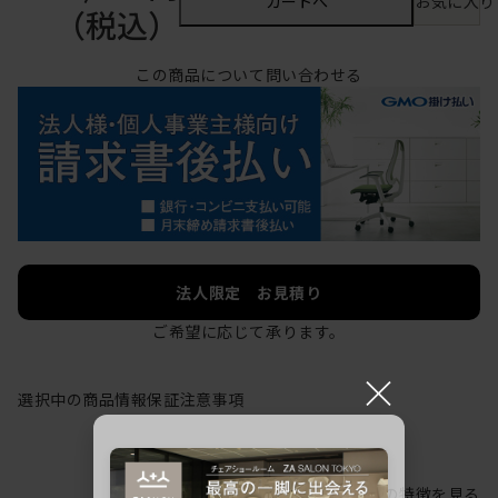
カートへ
お気に入り
（税込）
この商品について問い合わせる
法人限定 お見積り
ご希望に応じて承ります。
×
選択中の商品情報
保証
注意事項
シリーズの特徴を見る