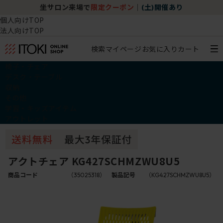
坐サロン来場で
限定クーポン
｜
(土)開催あり
個人向けTOP
法人向けTOP
検索
マイページ
お気に入り
カート
椅子・チェア
デスク・テーブル
収納
その他
学習・キッズアイテム
アウトレット
アクトチェア KG427SCHMZWU8U5
商品コード
（35025318）
製品記号
（KG427SCHMZWU8U5）