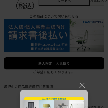
カートへ
お気に入り
（税込）
この商品について問い合わせる
法人限定 お見積り
ご希望に応じて承ります。
×
選択中の商品情報
保証
注意事項
シリーズの特徴を見る