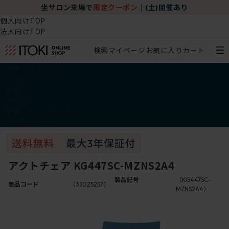
坐サロン来場で
限定クーポン
｜
(土)開催あり
個人向けTOP
法人向けTOP
検索
マイページ
お気に入り
カート
椅子・チェア
デスク・テーブル
収納
その他
学習・キッズアイテム
アウトレット
アクトチェア KG447SC-MZNS2A4
製品記号
（KG447SC-
商品コード
（35025257）
MZNS2A4）