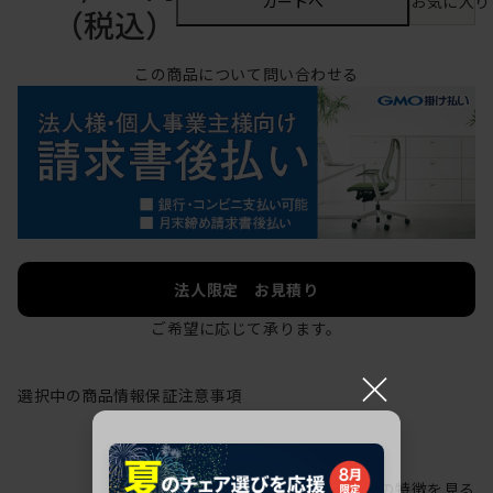
カートへ
お気に入り
（税込）
この商品について問い合わせる
法人限定 お見積り
ご希望に応じて承ります。
×
選択中の商品情報
保証
注意事項
シリーズの特徴を見る