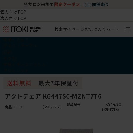
坐サロン来場で
限定クーポン
｜
(土)開催あり
個人向けTOP
法人向けTOP
検索
マイページ
お気に入り
カート
椅子・チェア
デスク・テーブル
収納
その他
学習・キッズアイテム
アウトレット
アクトチェア KG447SC-MZNT7T6
製品記号
（KG447SC-
商品コード
（35025256）
MZNT7T6）