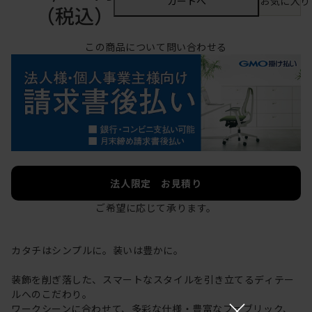
カートへ
お気に入り
（税込）
この商品について問い合わせる
法人限定 お見積り
ご希望に応じて承ります。
カタチはシンプルに。装いは豊かに。
装飾を削ぎ落した、スマートなスタイルを引き立てるディテー
ルへのこだわり。
×
ワークシーンに合わせて、多彩な仕様・豊富なファブリック、