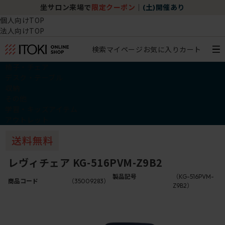
坐サロン来場で
限定クーポン
｜
(土)開催あり
個人向けTOP
法人向けTOP
検索
マイページ
お気に入り
カート
椅子・チェア
デスク・テーブル
収納
その他
学習・キッズアイテム
アウトレット
レヴィチェア KG-516PVM-Z9B2
製品記号
（KG-516PVM-
商品コード
（35009283）
Z9B2）