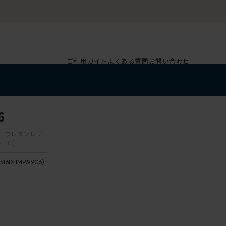
ご利用ガイド
よくある質問
お問い合わせ
6
脚 ウレタンレザ
レーC］
516DHM-W9C6）