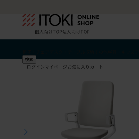
個人向けTOP
法人向けTOP
椅子・チェア
デスク・テーブル
収納
その他
学習・キッズ
検索
ログイン
マイページ
お気に入り
カート