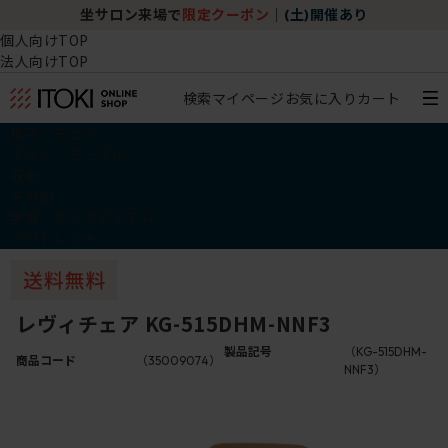
坐サロン来場で
限定クーポン
｜
(土)開催あり
個人向けTOP
法人向けTOP
検索
マイページ
お気に入り
カート
椅子・チェア
デスク・テーブル
収納
その他
学習・キッズアイテム
アウトレット
レヴィチェア KG-515DHM-NNF3
製品記号
（KG-515DHM-
商品コード
（35009074）
NNF3）