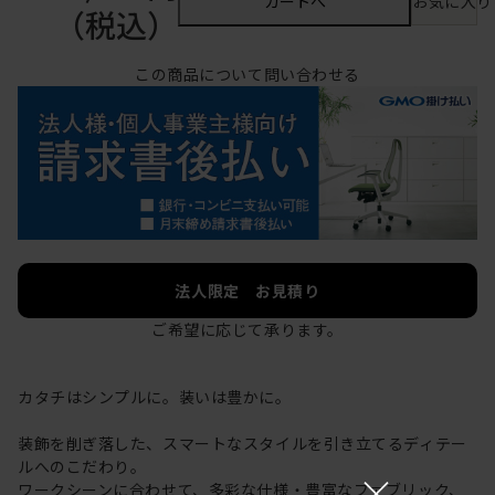
カートへ
お気に入り
（税込）
この商品について問い合わせる
法人限定 お見積り
ご希望に応じて承ります。
カタチはシンプルに。装いは豊かに。
装飾を削ぎ落した、スマートなスタイルを引き立てるディテー
ルへのこだわり。
×
ワークシーンに合わせて、多彩な仕様・豊富なファブリック、