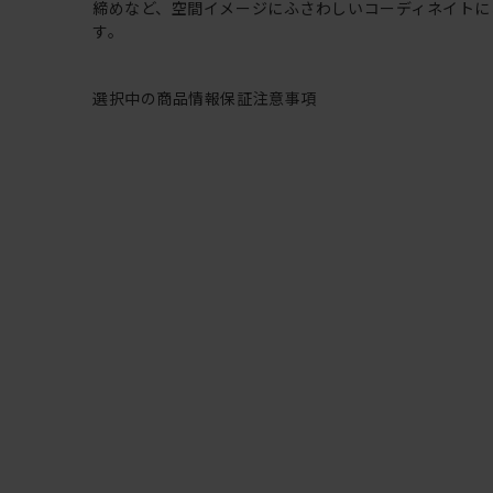
締めなど、空間イメージにふさわしいコーディネイトに
す。
選択中の商品情報
保証
注意事項