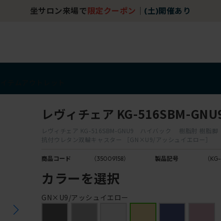
坐サロン来場で
限定クーポン
｜
(土)開催あり
アイテム
アウトレット
レヴィチェア KG-516SBM-GNU
レヴィチェア KG-516SBM-GNU9 ハイバック 樹脂肘 樹脂脚
抗付ウレタン双輪キャスター ［GN×U9/アッシュイエロー］
商品コード
（35009158）
製品記号
（KG-
カラーを選択
GN×U9/アッシュイエロー