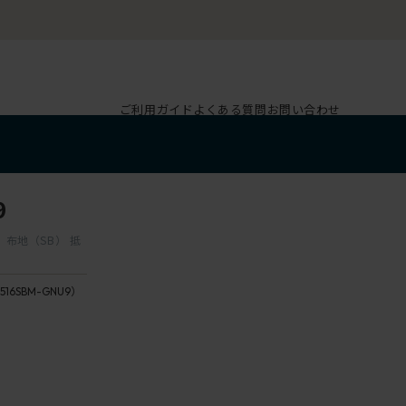
ご利用ガイド
よくある質問
お問い合わせ
9
 布地（SB） 抵
516SBM-GNU9）