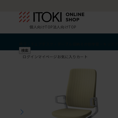
個人向けTOP
法人向けTOP
椅子・チェア
デスク・テーブル
収納
その他
学習・キッズ
検索
ログイン
マイページ
お気に入り
カート