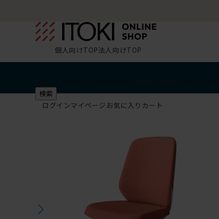
個人向けTOP
法人向けTOP
椅子・チェア
デスク・テーブル
収納
その他
学習・キッズ
検索
ログイン
マイページ
お気に入り
カート