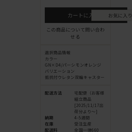
カートに入れる
お気に入
この商品について問い合わ
せる
選択商品情報
カラー
GN×D4/パーシモンオレンジ
バリエーション
抵抗付ウレタン双輪キャスター
配送方法
宅配便（お客様
組立商品
[2025/11/17出
荷分より～]
納期
4-5週間
在庫
受注生産
配送料
全国一律660