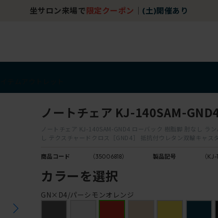
坐サロン来場で
限定クーポン
｜
(土)開催あり
アイテム
アウトレット
ノートチェア KJ-140SAM-GND
ノートチェア KJ-140SAM-GND4 ローバック 樹脂脚 肘なし 
し テクスチャードクロス［GND4］ 抵抗付ウレタン双輪キャス
商品コード
（35006818）
製品記号
（KJ-
カラーを選択
GN×D4/パーシモンオレンジ