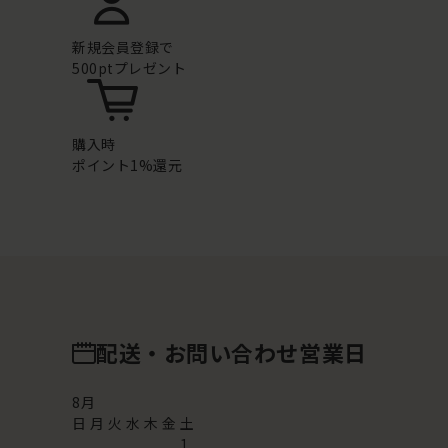
新規会員登録で
500ptプレゼント
購入時
ポイント1%還元
配送・お問い合わせ営業日
8
月
日
月
火
水
木
金
土
1