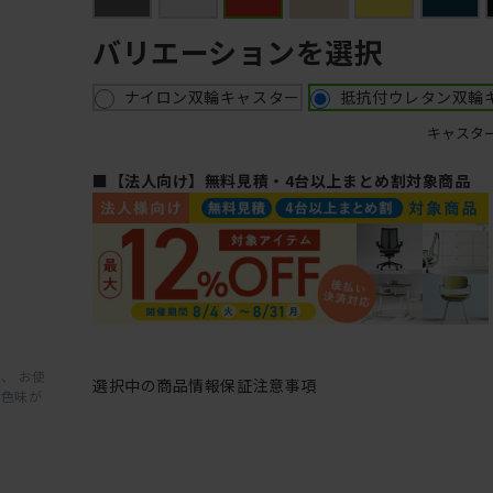
バリエーションを選択
ナイロン双輪キャスター
抵抗付ウレタン双輪
キャスタ
■【法人向け】無料見積・4台以上まとめ割対象商品
、 お使
選択中の商品情報
保証
注意事項
と色味が