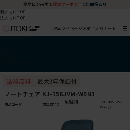
坐サロン来場で
限定クーポン
｜
(土)開催あり
個人向けTOP
法人向けTOP
検索
マイページ
お気に入り
カート
椅子・チェア
デスク・テーブル
収納
その他
学習・キッズアイテム
アウトレット
ノートチェア KJ-156JVM-W9N3
製品記号
（KJ-156JVM-
商品コード
（35053141）
W9N3）