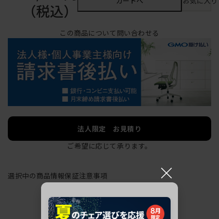
カートへ
お気に入り
（税込）
この商品について問い合わせる
法人限定 お見積り
ご希望に応じて承ります。
×
選択中の商品情報
保証
注意事項