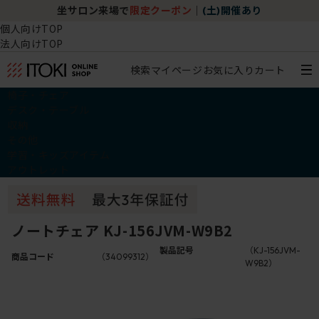
坐サロン来場で
限定クーポン
｜
(土)開催あり
個人向けTOP
法人向けTOP
検索
マイページ
お気に入り
カート
椅子・チェア
デスク・テーブル
収納
その他
学習・キッズアイテム
アウトレット
ノートチェア KJ-156JVM-W9B2
製品記号
（KJ-156JVM-
商品コード
（34099312）
W9B2）