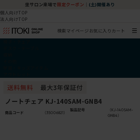
坐サロン来場で
限定クーポン
｜
(土)開催あり
個人向けTOP
法人向けTOP
検索
マイページ
お気に入り
カート
椅子・チェア
デスク・テーブル
収納
その他
学習・キッズアイテム
アウトレット
ノートチェア KJ-140SAM-GNB4
製品記号
（KJ-140SAM-
商品コード
（35006821）
GNB4）