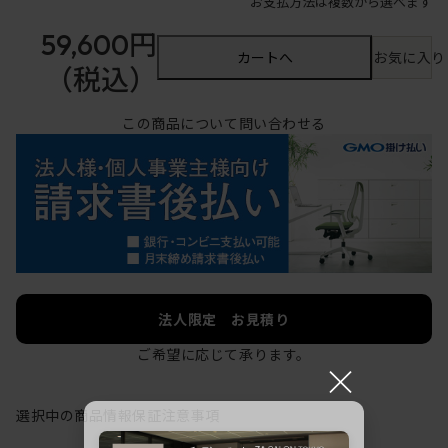
お支払方法は複数から選べます
59,600円
カートへ
お気に入り
（税込）
この商品について問い合わせる
法人限定 お見積り
ご希望に応じて承ります。
×
選択中の商品情報
保証
注意事項