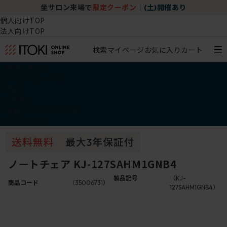
坐サロン来場で
限定クーポン
｜
(土)開催あり
個人向けTOP
法人向けTOP
検索
マイページ
お気に入り
カート
椅子・チェア
デスク・テーブル
収納
その他
学習・キッズアイテム
アウトレット
ノートチェア KJ-127SAHM1GNB4
製品記号
（KJ-
商品コード
（35006731）
127SAHM1GNB4）