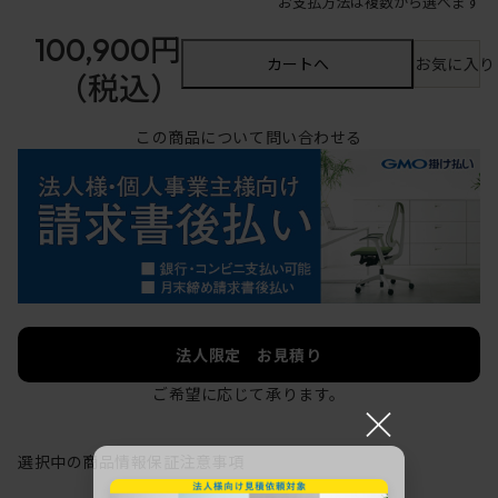
お支払方法は複数から選べます
100,900円
カートへ
お気に入り
（税込）
この商品について問い合わせる
法人限定 お見積り
ご希望に応じて承ります。
×
選択中の商品情報
保証
注意事項