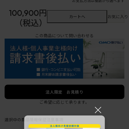
お支払方法は複数から選べます
100,900円
カートへ
お気に入り
（税込）
この商品について問い合わせる
法人限定 お見積り
ご希望に応じて承ります。
×
選択中の商品情報
保証
注意事項