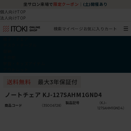
坐サロン来場で
限定クーポン
｜
(土)開催あり
個人向けTOP
法人向けTOP
検索
マイページ
お気に入り
カート
椅子・チェア
デスク・テーブル
収納
その他
学習・キッズアイテム
アウトレット
ノートチェア KJ-127SAHM1GND4
製品記号
（KJ-
商品コード
（35006728）
127SAHM1GND4）