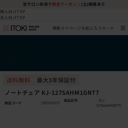
坐サロン来場で
限定クーポン
｜
(土)開催あり
個人向けTOP
法人向けTOP
検索
マイページ
お気に入り
カート
椅子・チェア
デスク・テーブル
収納
その他
学習・キッズアイテム
アウトレット
ノートチェア KJ-127SAHM1GNT7
製品記号
（KJ-
商品コード
（35006727）
127SAHM1GNT7）