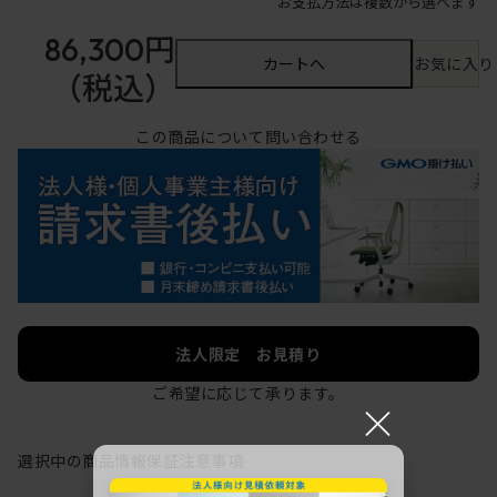
お支払方法は複数から選べます
86,300円
カートへ
お気に入り
（税込）
この商品について問い合わせる
法人限定 お見積り
ご希望に応じて承ります。
×
選択中の商品情報
保証
注意事項