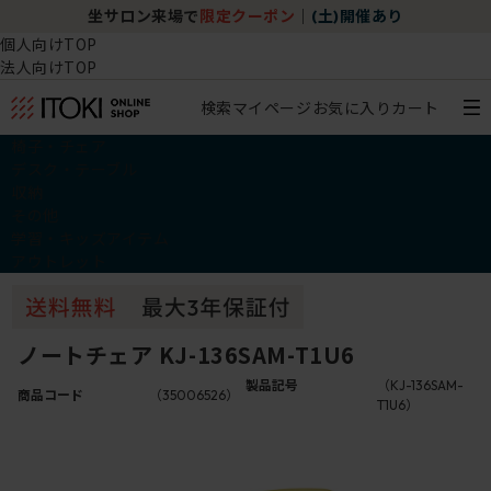
坐サロン来場で
限定クーポン
｜
(土)開催あり
個人向けTOP
法人向けTOP
検索
マイページ
お気に入り
カート
椅子・チェア
デスク・テーブル
収納
その他
学習・キッズアイテム
アウトレット
ノートチェア KJ-136SAM-T1U6
製品記号
（KJ-136SAM-
商品コード
（35006526）
T1U6）