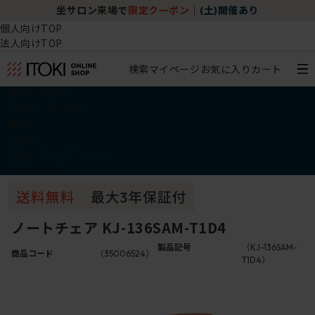
坐サロン来場で
限定クーポン
｜
(土)開催あり
個人向けTOP
法人向けTOP
検索
マイページ
お気に入り
カート
椅子・チェア
デスク・テーブル
収納
その他
学習・キッズアイテム
アウトレット
ノートチェア KJ-136SAM-T1D4
製品記号
（KJ-136SAM-
商品コード
（35006524）
T1D4）