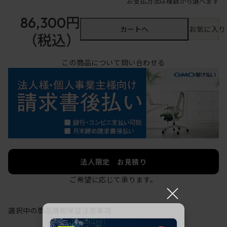
お支払方法は複数から選べます
86,300円
カートへ
お気に入り
（税込）
この商品について問い合わせる
法人限定 お見積り
ご希望に応じて承ります。
×
選択中の商品情報
保証
注意事項