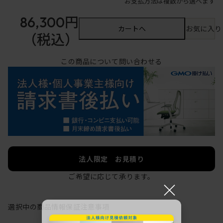
お支払方法は複数から選べます
86,300円
カートへ
お気に入り
（税込）
この商品について問い合わせる
法人限定 お見積り
ご希望に応じて承ります。
×
選択中の商品情報
保証
注意事項