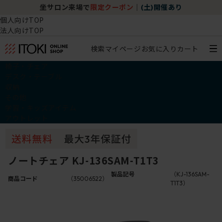
坐サロン来場で
限定クーポン
｜
(土)開催あり
個人向けTOP
法人向けTOP
検索
マイページ
お気に入り
カート
椅子・チェア
デスク・テーブル
収納
その他
学習・キッズアイテム
アウトレット
ノートチェア KJ-136SAM-T1T3
製品記号
（KJ-136SAM-
商品コード
（35006522）
T1T3）