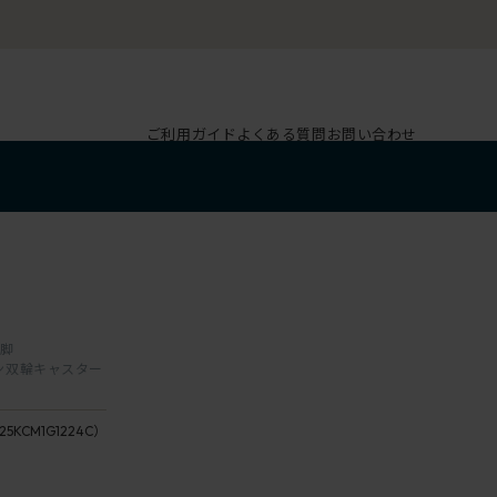
ご利用ガイド
よくある質問
お問い合わせ
本脚
レタン双輪キャスター
G1
ダ
座：12
25KCM1G1224C）
ー
/
ク
ineral
グ
座：24