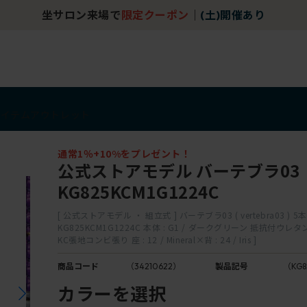
坐サロン来場で
限定クーポン
｜
(土)開催あり
アイテム
アウトレット
通常1％+10%をプレゼント！
公式ストアモデル バーテブラ03
KG825KCM1G1224C
[ 公式ストアモデル ・ 組立式 ] バーテブラ03 ( vertebra03 ) 5
KG825KCM1G1224C 本体 : G1 / ダークグリーン 抵抗付ウ
KC張地コンビ張り 座 : 12 / Mineral×背 : 24 / Iris ]
商品コード
（34210622）
製品記号
（KG8
カラーを選択
M