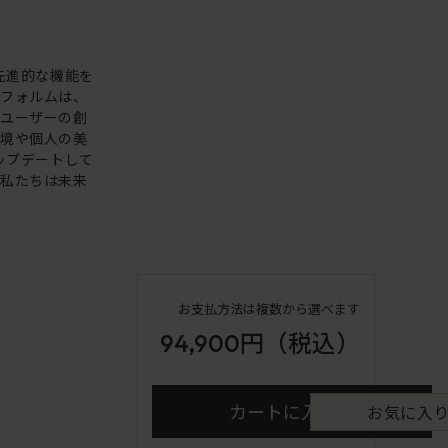
。先進的な機能を
いフォルムは、
。ユーザーの創
環境や個人の美
アップデートして
も私たちは未来
お支払方法は複数から選べます
94,900円
（税込）
カートに入れる
お気に入