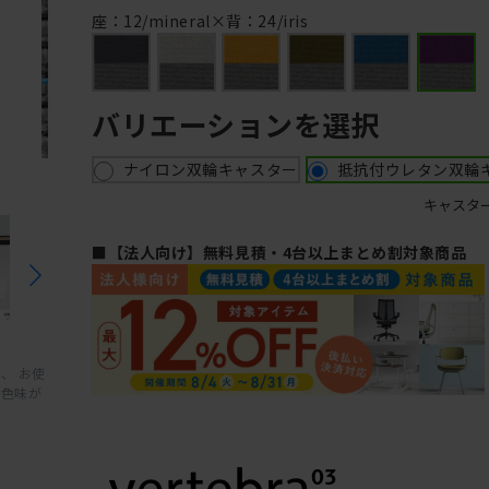
座：12/mineral×背：24/iris
バリエーションを選択
ナイロン双輪キャスター
抵抗付ウレタン双輪
キャスタ
■【法人向け】無料見積・4台以上まとめ割対象商品
、 お使
と色味が