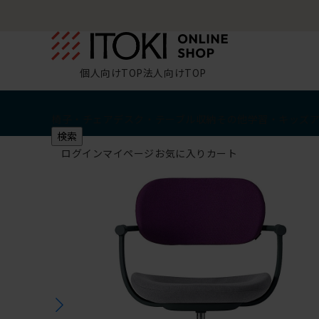
個人向けTOP
法人向けTOP
椅子・チェア
デスク・テーブル
収納
その他
学習・キッズ
検索
ログイン
マイページ
お気に入り
カート