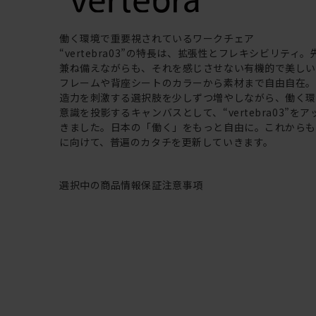
働く環境で重要視されているワークチェア
“vertebra03”の特長は、拡張性とフレキシビリティ
兼ね備えながらも、それを感じさせない有機的で美し
フレームや背座シートのカラーから素材まで自由自在
造力を刺激する選択肢を少しずつ増やしながら、働く
意識を投影するキャンバスとして、“vertebra03”を
きました。日本の「働く」をもっと自由に。これから
に向けて、普遍のカタチを更新していきます。
選択中の商品情報
保証
注意事項