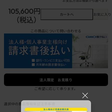
お支払方法は複数から選べます
105,600円
カートへ
お気に入り
（税込）
この商品について問い合わせる
法人限定 お見積り
ご希望に応じて承ります。
×
選択中の商品情報
保証
注意事項