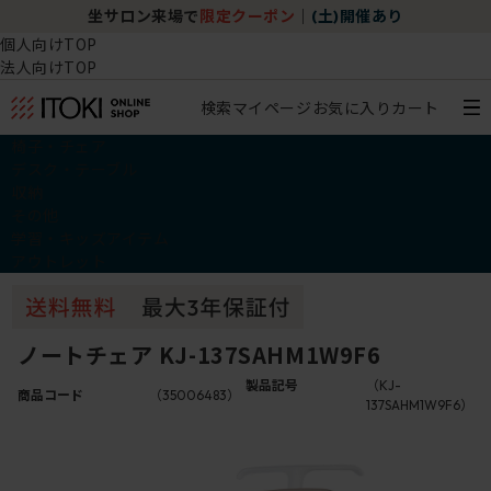
坐サロン来場で
限定クーポン
｜
(土)開催あり
個人向けTOP
法人向けTOP
検索
マイページ
お気に入り
カート
椅子・チェア
デスク・テーブル
収納
その他
学習・キッズアイテム
アウトレット
ノートチェア KJ-137SAHM1W9F6
製品記号
（KJ-
商品コード
（35006483）
137SAHM1W9F6）