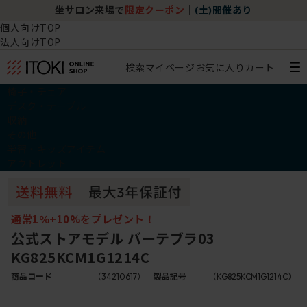
坐サロン来場で
限定クーポン
｜
(土)開催あり
個人向けTOP
法人向けTOP
検索
マイページ
お気に入り
カート
椅子・チェア
デスク・テーブル
収納
その他
学習・キッズアイテム
アウトレット
通常1％+10%をプレゼント！
公式ストアモデル バーテブラ03
KG825KCM1G1214C
商品コード
（34210617）
製品記号
（KG825KCM1G1214C）