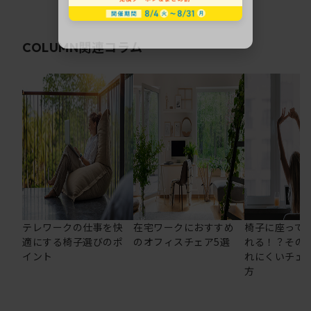
関連コラム
COLUMN
テレワークの仕事を快
在宅ワークにおすすめ
椅子に座って
適にする椅子選びのポ
のオフィスチェア5選
れる！？その
イント
れにくいチェ
方