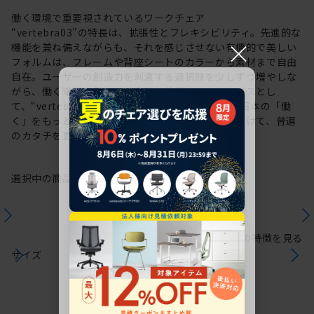
働く環境で重要視されているワークチェア
“vertebra03”の特長は、拡張性とフレキシビリティ。先進的な
×
機能を兼ね備えながらも、それを感じさせない有機的で美しい
フォルムは、フレームや背座シートのカラーから素材まで自由
自在。ユーザーの創造力を刺激する選択肢を少しずつ増やしな
がら、働く環境や個人の美意識を投影するキャンバスとし
て、“vertebra03”をアップデートしてきました。日本の「働
く」をもっと自由に。これからも私たちは未来に向けて、普遍
のカタチを更新していきます。
選択中の商品情報
保証
注意事項
シリーズの特徴を見る
サイズ