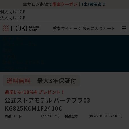
坐サロン来場で
限定クーポン
｜
(土)開催あり
個人向けTOP
法人向けTOP
検索
マイページ
お気に入り
カート
椅子・チェア
デスク・テーブル
収納
その他
学習・キッズアイテム
アウトレット
通常1％+10%をプレゼント！
公式ストアモデル バーテブラ03
KG825KCM1F2410C
商品コード
（34210568）
製品記号
（KG825KCM1F2410C）