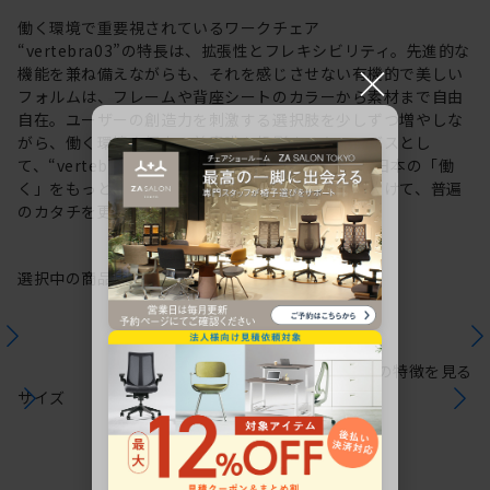
働く環境で重要視されているワークチェア
“vertebra03”の特長は、拡張性とフレキシビリティ。先進的な
×
機能を兼ね備えながらも、それを感じさせない有機的で美しい
フォルムは、フレームや背座シートのカラーから素材まで自由
自在。ユーザーの創造力を刺激する選択肢を少しずつ増やしな
がら、働く環境や個人の美意識を投影するキャンバスとし
て、“vertebra03”をアップデートしてきました。日本の「働
く」をもっと自由に。これからも私たちは未来に向けて、普遍
のカタチを更新していきます。
選択中の商品情報
保証
注意事項
シリーズの特徴を見る
サイズ