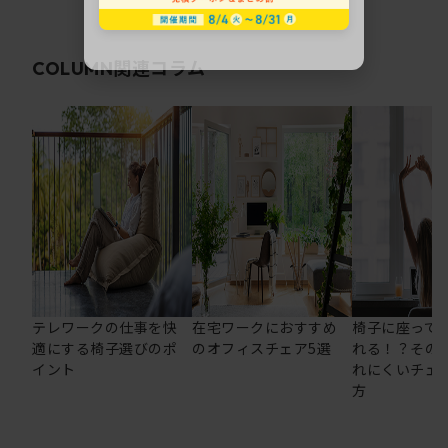
関連コラム
COLUMN
テレワークの仕事を快
在宅ワークにおすすめ
椅子に座って
適にする椅子選びのポ
のオフィスチェア5選
れる！？その
イント
れにくいチェ
方