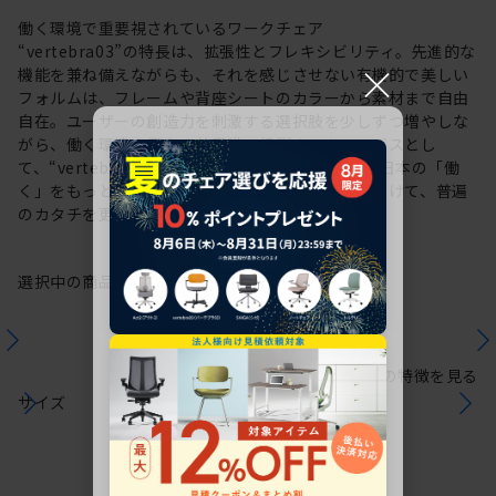
働く環境で重要視されているワークチェア
“vertebra03”の特長は、拡張性とフレキシビリティ。先進的な
×
機能を兼ね備えながらも、それを感じさせない有機的で美しい
フォルムは、フレームや背座シートのカラーから素材まで自由
自在。ユーザーの創造力を刺激する選択肢を少しずつ増やしな
がら、働く環境や個人の美意識を投影するキャンバスとし
て、“vertebra03”をアップデートしてきました。日本の「働
く」をもっと自由に。これからも私たちは未来に向けて、普遍
のカタチを更新していきます。
選択中の商品情報
保証
注意事項
シリーズの特徴を見る
サイズ