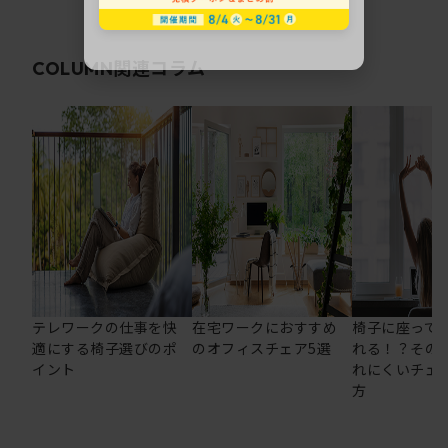
関連コラム
COLUMN
テレワークの仕事を快
在宅ワークにおすすめ
椅子に座って
適にする椅子選びのポ
のオフィスチェア5選
れる！？その
イント
れにくいチェ
方