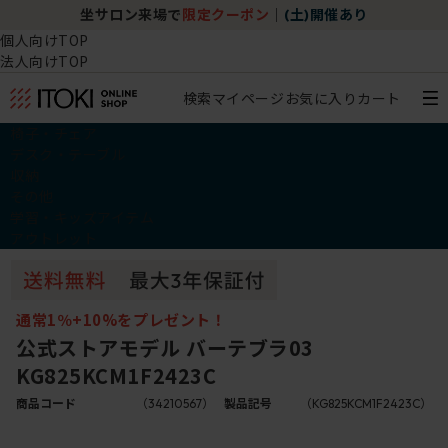
坐サロン来場で
限定クーポン
｜
(土)開催あり
個人向けTOP
法人向けTOP
検索
マイページ
お気に入り
カート
椅子・チェア
デスク・テーブル
収納
その他
学習・キッズアイテム
アウトレット
通常1％+10%をプレゼント！
公式ストアモデル バーテブラ03
KG825KCM1F2423C
商品コード
（34210567）
製品記号
（KG825KCM1F2423C）