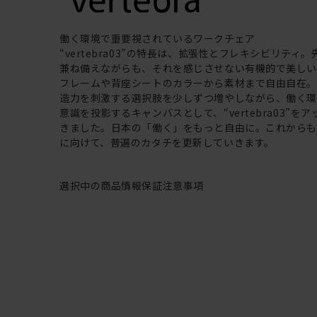
働く環境で重要視されているワークチェア
“vertebra03”の特長は、拡張性とフレキシビリティ
兼ね備えながらも、それを感じさせない有機的で美し
フレームや背座シートのカラーから素材まで自由自在
造力を刺激する選択肢を少しずつ増やしながら、働く
意識を投影するキャンバスとして、“vertebra03”を
きました。日本の「働く」をもっと自由に。これから
に向けて、普遍のカタチを更新していきます。
選択中の商品情報
保証
注意事項