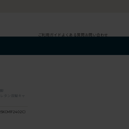
ご利用ガイド
よくある質問
お問い合わせ
本脚
F2/
抗付ウレタン双輪キャ
チ
ェ
座：24
ス
25KCM1F2402C）
/ Iris
ナ
座：2
ッ
/
ト