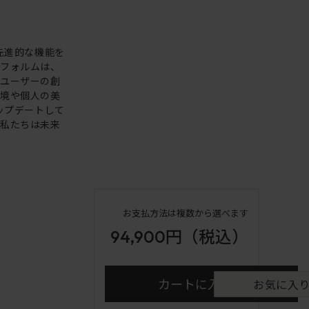
。先進的な機能を
いフォルムは、
。ユーザーの創
環境や個人の美
アップデートして
も私たちは未来
お支払方法は複数から選べます
94,900円
（税込）
カートに入れる
お気に入