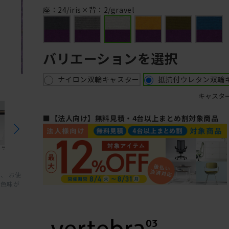
座：24/iris×背：2/gravel
バリエーションを選択
ナイロン双輪キャスター
抵抗付ウレタン双輪
キャスタ
■【法人向け】無料見積・4台以上まとめ割対象商品
、 お使
と色味が