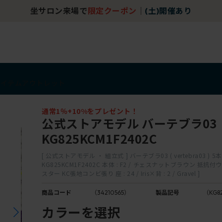
坐サロン来場で
限定クーポン
｜
(土)開催あり
アイテム
アウトレット
通常1％+10%をプレゼント！
公式ストアモデル バーテブラ03
KG825KCM1F2402C
[ 公式ストアモデル ・ 組立式 ] バーテブラ03 ( vertebra03 ) 5
KG825KCM1F2402C 本体 : F2 / チェスナットブラウン 抵
スター KC張地コンビ張り 座 : 24 / Iris×背 : 2 / Gravel ]
商品コード
（34210565）
製品記号
（KG8
カラーを選択