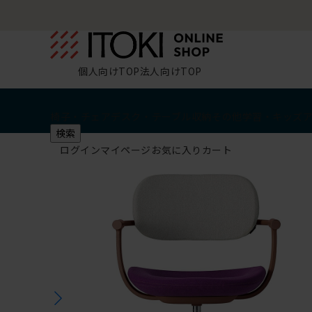
個人向けTOP
法人向けTOP
椅子・チェア
デスク・テーブル
収納
その他
学習・キッズ
検索
ログイン
マイページ
お気に入り
カート