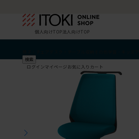
個人向けTOP
法人向けTOP
椅子・チェア
デスク・テーブル
収納
その他
学習・キッズ
検索
ログイン
マイページ
お気に入り
カート