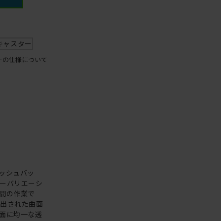
キャスター
ーの仕様について
ッシュバッ
ーバリエーシ
間の作業で
え出された曲面
面に均一な透