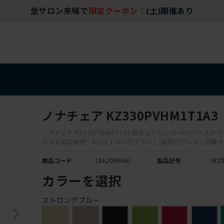
坐サロン来場で
限定クーポン
｜
(土)開催あり
アイテム
アウトレット
ノナチェア KZ330PVHM1T1A3
ノナチェア KZ330PVHM1T1A3 肘なし・ハンガー付/ベースカラー
イルス加工布地：A3/ストロングブルー］ 抵抗付ウレタン双輪
商品コード
（34209946）
製品記号
（KZ3
カラーを選択
ストロングブルー