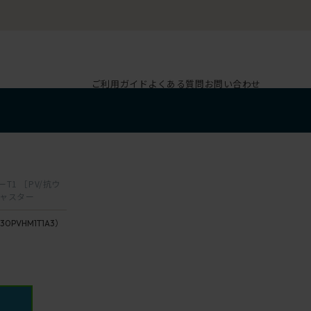
ご利用ガイド
よくある質問
お問い合わせ
T1 ［PV/抗ウ
キャスター
30PVHM1T1A3）