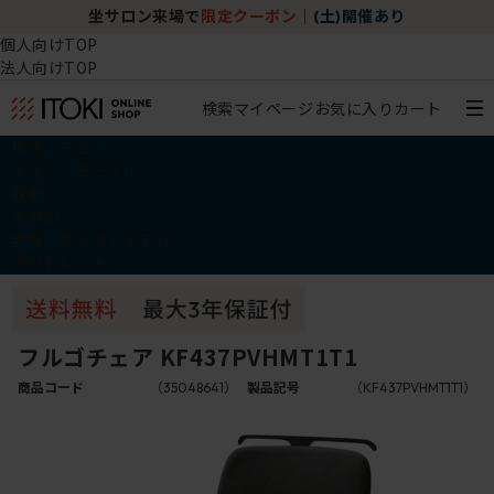
坐サロン来場で
限定クーポン
｜
(土)開催あり
個人向けTOP
法人向けTOP
検索
マイページ
お気に入り
カート
椅子・チェア
デスク・テーブル
収納
その他
学習・キッズアイテム
アウトレット
フルゴチェア KF437PVHMT1T1
商品コード
（35048641）
製品記号
（KF437PVHMT1T1）