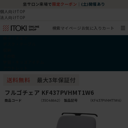
坐サロン来場で
限定クーポン
｜
(土)開催あり
個人向けTOP
法人向けTOP
検索
マイページ
お気に入り
カート
椅子・チェア
デスク・テーブル
収納
その他
学習・キッズアイテム
アウトレット
フルゴチェア KF437PVHMT1W6
商品コード
（35048642）
製品記号
（KF437PVHMT1W6）