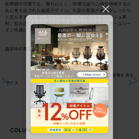
×
長時間の作業でも、疲れにくく、快適な座り心地を持続するた
めに考え出された曲面デザイン。大型の背面が身体をしっかり
と支えます。全面に均一な透過性と光沢感のあるメッシュ素
材。包み込むような座り心地と高い耐久性を持ち、オールシー
ズン快適にご使用いただけます。
選択中の商品情報
保証
注意事項
シリーズの特徴を見る
サイズ
関連コラム
COLUMN