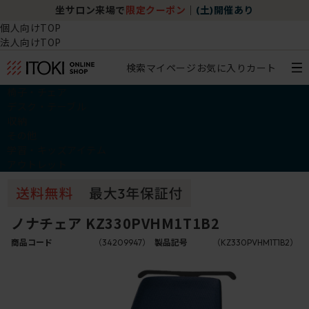
坐サロン来場で
限定クーポン
｜
(土)開催あり
個人向けTOP
法人向けTOP
検索
マイページ
お気に入り
カート
椅子・チェア
デスク・テーブル
収納
その他
学習・キッズアイテム
アウトレット
ノナチェア KZ330PVHM1T1B2
商品コード
（34209947）
製品記号
（KZ330PVHM1T1B2）