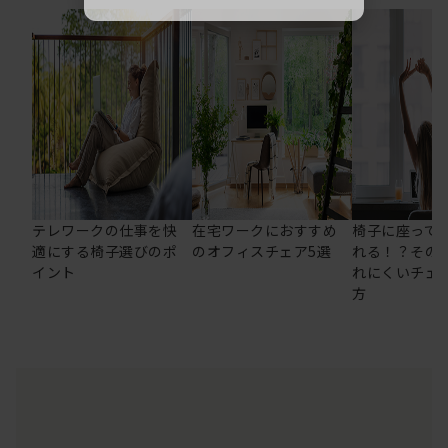
テレワークの仕事を快
在宅ワークにおすすめ
椅子に座って
適にする椅子選びのポ
のオフィスチェア5選
れる！？その
イント
れにくいチェ
方