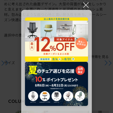
×
めに考え出された曲面デザイン。大型の背面が身体をしっかり
と支えます。全面に均一な透過性と光沢感のあるメッシュ素
材。包み込むような座り心地と高い耐久性を持ち、オールシー
ズン快適にご使用いただけます。
選択中の商品情報
保証
注意事項
シリーズの特徴を見る
サイズ
関連コラム
COLUMN