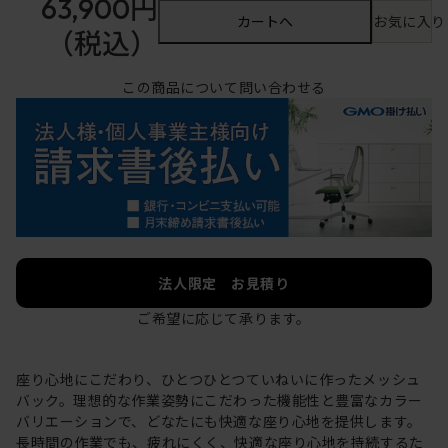
63,900円
カートへ
お気に入り
（税込）
この商品について問い合わせる
法人限定 お見積り
ご希望に応じて承ります。
座り心地にこだわり、ひとつひとつていねいに作ったメッシュ
バック。理想的な作業姿勢にこだわった機能性と豊富なカラー
バリエーションで、どなたにも快適な座り心地を提供します。
長時間の作業でも、疲れにくく、快適な座り心地を持続するた