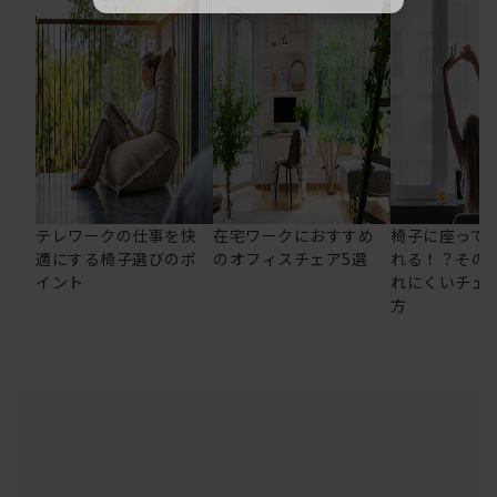
テレワークの仕事を快
在宅ワークにおすすめ
椅子に座って
適にする椅子選びのポ
のオフィスチェア5選
れる！？その
イント
れにくいチェ
方