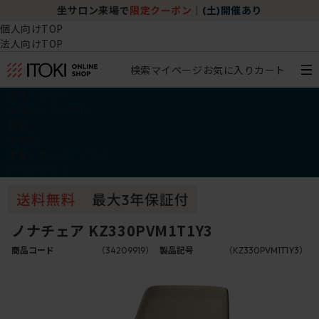
坐サロン来場で
限定クーポン
｜
(土)開催あり
個人向けTOP
法人向けTOP
検索
マイページ
お気に入り
カート
椅子・チェア
デスク・テーブル
収納
その他
学習・キッズアイテム
アウトレット
ノナチェア KZ330PVM1T1Y3
商品コード
（34209919）
製品記号
（KZ330PVM1T1Y3）