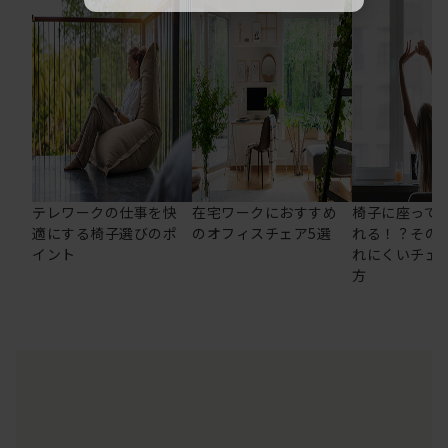
テレワークの仕事を快
在宅ワークにおすすめ
椅子に座って
適にする椅子選びのポ
のオフィスチェア5選
れる！？その
イント
れにくいチェ
方