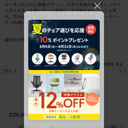
×
めに考え出された曲面デザイン。大型の背面が身体をしっかり
と支えます。全面に均一な透過性と光沢感のあるメッシュ素
材。包み込むような座り心地と高い耐久性を持ち、オールシー
ズン快適にご使用いただけます。
選択中の商品情報
保証
注意事項
シリーズの特徴を見る
サイズ
関連コラム
COLUMN