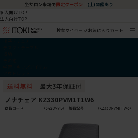
坐サロン来場で
限定クーポン
｜
(土)開催あり
個人向けTOP
法人向けTOP
検索
マイページ
お気に入り
カート
椅子・チェア
デスク・テーブル
収納
その他
学習・キッズアイテム
アウトレット
ノナチェア KZ330PVM1T1W6
商品コード
（34209915）
製品記号
（KZ330PVM1T1W6）