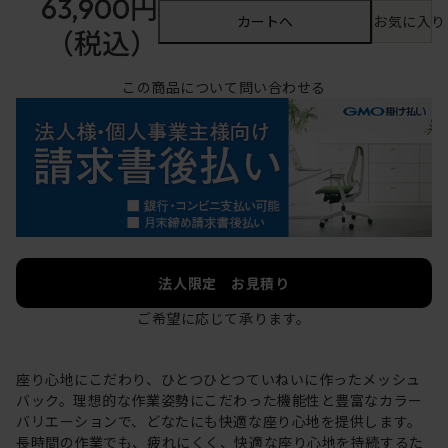
63,900円
カートへ
お気に入り
（税込）
この商品について問い合わせる
法人限定 お見積り
ご希望に応じて承ります。
座り心地にこだわり、ひとつひとつていねいに作ったメッシュ
バック。理想的な作業姿勢にこだわった機能性と豊富なカラー
バリエーションで、どなたにも快適な座り心地を提供します。
長時間の作業でも、疲れにくく、快適な座り心地を持続するた