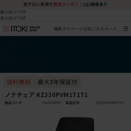
坐サロン来場で
限定クーポン
｜
(土)開催あり
個人向けTOP
法人向けTOP
検索
マイページ
お気に入り
カート
椅子・チェア
デスク・テーブル
収納
その他
学習・キッズアイテム
アウトレット
ノナチェア KZ330PVM1T1T1
商品コード
（34209913）
製品記号
（KZ330PVM1T1T1）