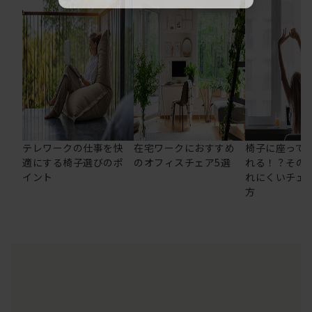
テレワークの仕事を快
在宅ワークにおすすめ
椅子に座って
適にする椅子選びのポ
のオフィスチェア5選
れる！？その
イント
れにくいチェ
方