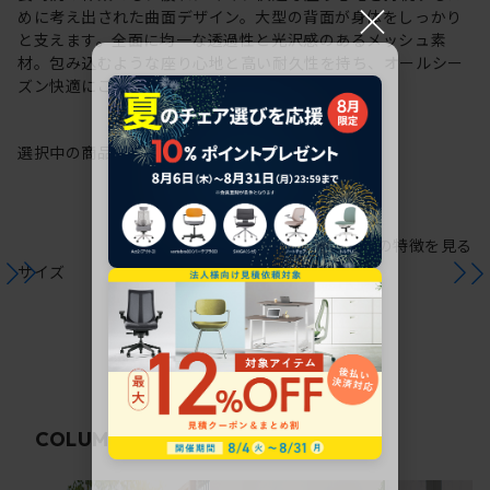
×
めに考え出された曲面デザイン。大型の背面が身体をしっかり
と支えます。全面に均一な透過性と光沢感のあるメッシュ素
材。包み込むような座り心地と高い耐久性を持ち、オールシー
ズン快適にご使用いただけます。
選択中の商品情報
保証
注意事項
シリーズの特徴を見る
サイズ
関連コラム
COLUMN