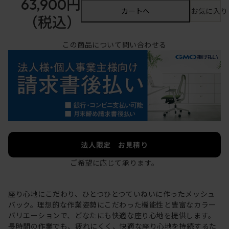
63,900円
カートへ
お気に入り
（税込）
この商品について問い合わせる
法人限定 お見積り
ご希望に応じて承ります。
座り心地にこだわり、ひとつひとつていねいに作ったメッシュ
バック。理想的な作業姿勢にこだわった機能性と豊富なカラー
バリエーションで、どなたにも快適な座り心地を提供します。
長時間の作業でも、疲れにくく、快適な座り心地を持続するた