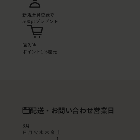
新規会員登録で
500ptプレゼント
購入時
ポイント1%還元
配送・お問い合わせ営業日
8
月
日
月
火
水
木
金
土
1