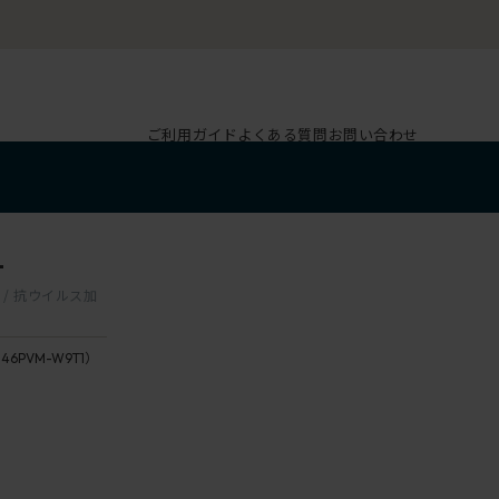
ご利用ガイド
よくある質問
お問い合わせ
1
肘 / 抗ウイルス加
146PVM-W9T1）