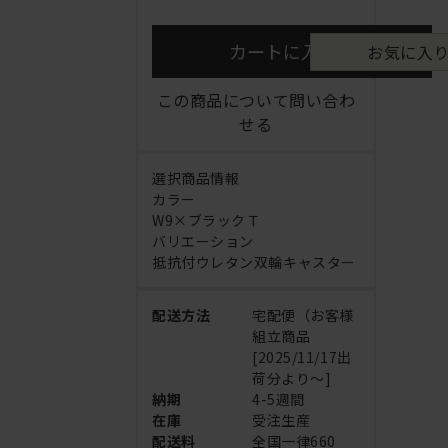
カートに入れる
お気に入
この商品について問い合わ
せる
選択商品情報
カラー
W9×ブラックＴ
バリエーション
抵抗付ウレタン双輪キャスター
配送方法
宅配便（お客様
組立商品
[2025/11/17出
荷分より～]
納期
4-5週間
在庫
受注生産
配送料
全国一律660