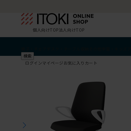
個人向けTOP
法人向けTOP
椅子・チェア
デスク・テーブル
収納
その他
学習・キッズ
検索
ログイン
マイページ
お気に入り
カート