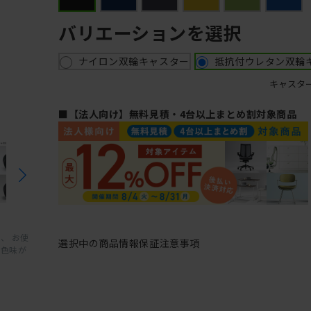
バリエーションを選択
ナイロン双輪キャスター
抵抗付ウレタン双輪
キャスタ
■【法人向け】無料見積・4台以上まとめ割対象商品
、 お使
選択中の商品情報
保証
注意事項
と色味が