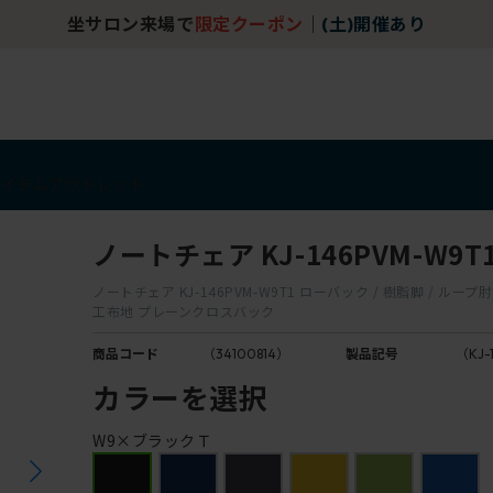
坐サロン来場で
限定クーポン
｜
(土)開催あり
アイテム
アウトレット
ノートチェア KJ-146PVM-W9T
ノートチェア KJ-146PVM-W9T1 ローバック / 樹脂脚 / ループ
工布地 プレーンクロスバック
商品コード
（34100814）
製品記号
（KJ-
カラーを選択
W9×ブラックＴ